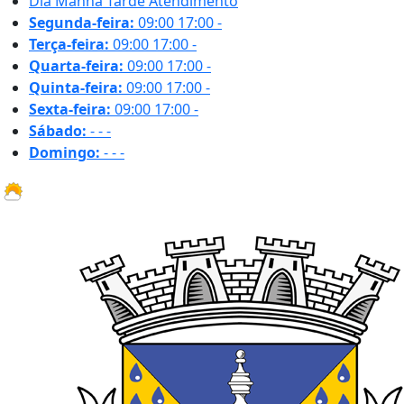
Dia
Manhã
Tarde
Atendimento
Segunda-feira:
09:00
17:00
-
Terça-feira:
09:00
17:00
-
Quarta-feira:
09:00
17:00
-
Quinta-feira:
09:00
17:00
-
Sexta-feira:
09:00
17:00
-
Sábado:
-
-
-
Domingo:
-
-
-
31.6 ºC