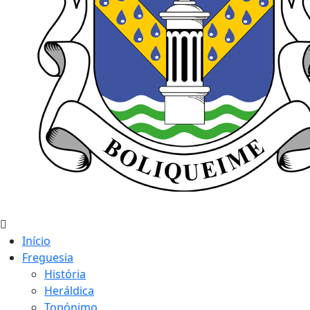
Início
Freguesia
História
Heráldica
Topónimo