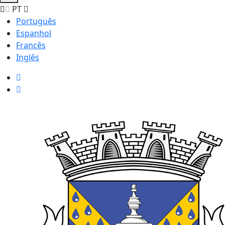
PT
Português
Espanhol
Francês
Inglês