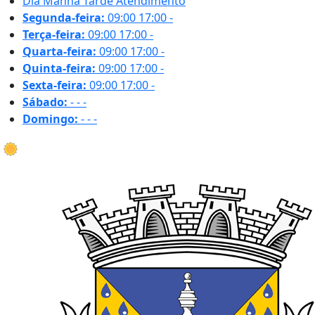
Dia
Manhã
Tarde
Atendimento
Segunda-feira:
09:00
17:00
-
Terça-feira:
09:00
17:00
-
Quarta-feira:
09:00
17:00
-
Quinta-feira:
09:00
17:00
-
Sexta-feira:
09:00
17:00
-
Sábado:
-
-
-
Domingo:
-
-
-
35.4 ºC