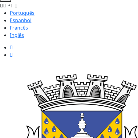
PT
Português
Espanhol
Francês
Inglês