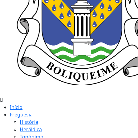
Início
Freguesia
História
Heráldica
Topónimo