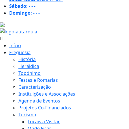
Sábado:
-
-
-
Domingo:
-
-
-
35.4 ºC
Início
Freguesia
História
Heráldica
Topónimo
Festas e Romarias
Caracterização
Instituições e Associações
Agenda de Eventos
Projetos Co-Financiados
Turismo
Locais a Visitar
Onde Ficar