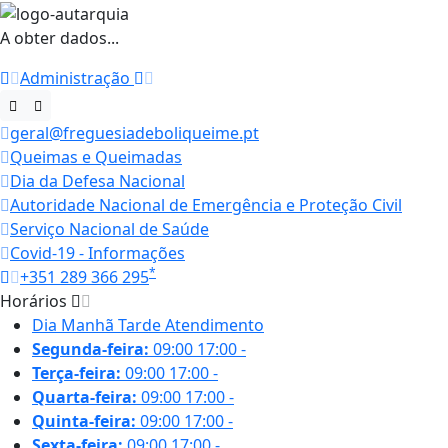
A obter dados...
Administração
geral@freguesiadeboliqueime.pt
Queimas e Queimadas
Dia da Defesa Nacional
Autoridade Nacional de Emergência e Proteção Civil
Serviço Nacional de Saúde
Covid-19 - Informações
*
+351 289 366 295
Horários
Dia
Manhã
Tarde
Atendimento
Segunda-feira:
09:00
17:00
-
Terça-feira:
09:00
17:00
-
Quarta-feira:
09:00
17:00
-
Quinta-feira:
09:00
17:00
-
Sexta-feira:
09:00
17:00
-