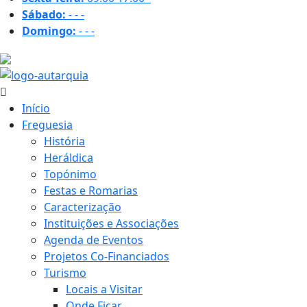
Sábado:
-
-
-
Domingo:
-
-
-
36.9 ºC
Início
Freguesia
História
Heráldica
Topónimo
Festas e Romarias
Caracterização
Instituições e Associações
Agenda de Eventos
Projetos Co-Financiados
Turismo
Locais a Visitar
Onde Ficar