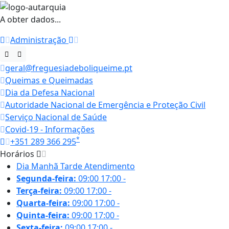
A obter dados...
Administração
geral@freguesiadeboliqueime.pt
Queimas e Queimadas
Dia da Defesa Nacional
Autoridade Nacional de Emergência e Proteção Civil
Serviço Nacional de Saúde
Covid-19 - Informações
*
+351 289 366 295
Horários
Dia
Manhã
Tarde
Atendimento
Segunda-feira:
09:00
17:00
-
Terça-feira:
09:00
17:00
-
Quarta-feira:
09:00
17:00
-
Quinta-feira:
09:00
17:00
-
Sexta-feira:
09:00
17:00
-