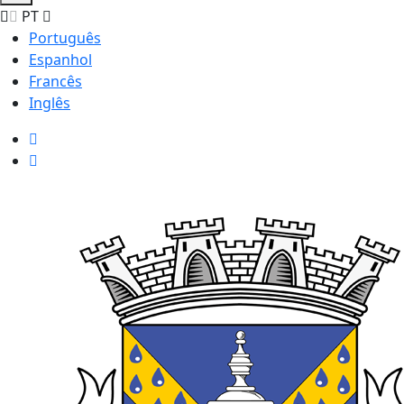
PT
Português
Espanhol
Francês
Inglês