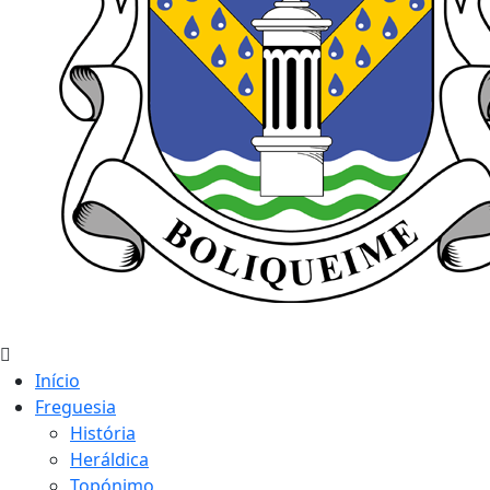
Início
Freguesia
História
Heráldica
Topónimo