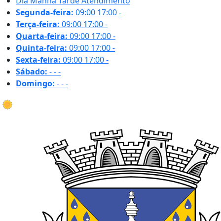
Dia
Manhã
Tarde
Atendimento
Segunda-feira:
09:00
17:00
-
Terça-feira:
09:00
17:00
-
Quarta-feira:
09:00
17:00
-
Quinta-feira:
09:00
17:00
-
Sexta-feira:
09:00
17:00
-
Sábado:
-
-
-
Domingo:
-
-
-
35.4 ºC