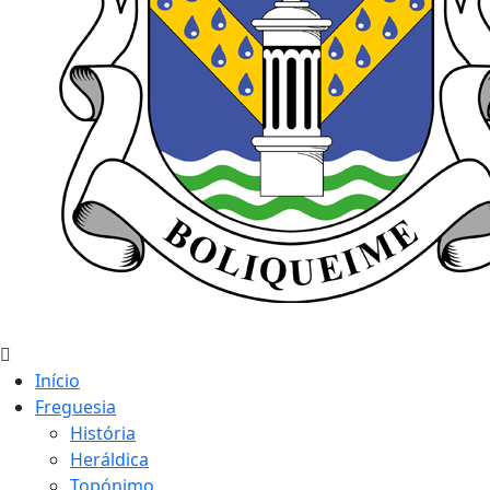
Início
Freguesia
História
Heráldica
Topónimo