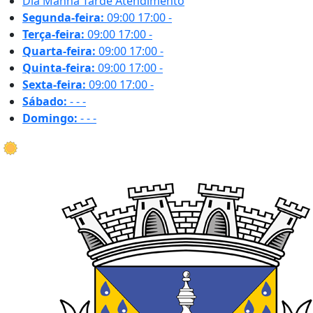
Dia
Manhã
Tarde
Atendimento
Segunda-feira:
09:00
17:00
-
Terça-feira:
09:00
17:00
-
Quarta-feira:
09:00
17:00
-
Quinta-feira:
09:00
17:00
-
Sexta-feira:
09:00
17:00
-
Sábado:
-
-
-
Domingo:
-
-
-
34.9 ºC