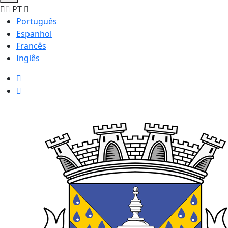
PT
Português
Espanhol
Francês
Inglês