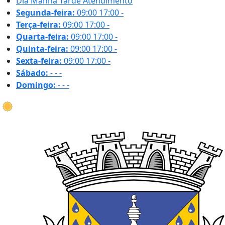
Dia
Manhã
Tarde
Atendimento
Segunda-feira:
09:00
17:00
-
Terça-feira:
09:00
17:00
-
Quarta-feira:
09:00
17:00
-
Quinta-feira:
09:00
17:00
-
Sexta-feira:
09:00
17:00
-
Sábado:
-
-
-
Domingo:
-
-
-
35.0 ºC