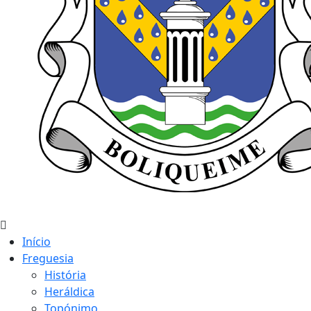
Início
Freguesia
História
Heráldica
Topónimo