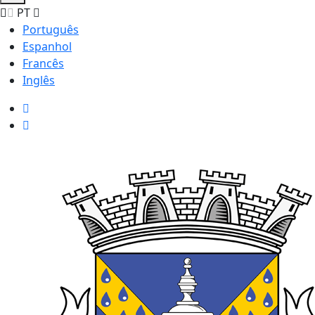
PT
Português
Espanhol
Francês
Inglês