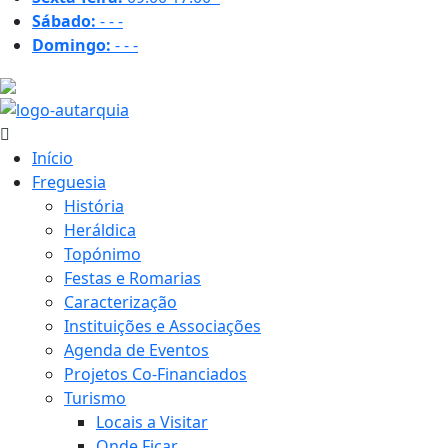
Sábado:
-
-
-
Domingo:
-
-
-
34.9 ºC
Início
Freguesia
História
Heráldica
Topónimo
Festas e Romarias
Caracterização
Instituições e Associações
Agenda de Eventos
Projetos Co-Financiados
Turismo
Locais a Visitar
Onde Ficar