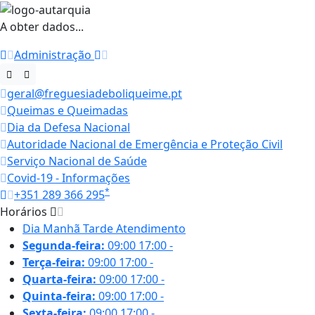
A obter dados...
Administração
geral@freguesiadeboliqueime.pt
Queimas e Queimadas
Dia da Defesa Nacional
Autoridade Nacional de Emergência e Proteção Civil
Serviço Nacional de Saúde
Covid-19 - Informações
*
+351 289 366 295
Horários
Dia
Manhã
Tarde
Atendimento
Segunda-feira:
09:00
17:00
-
Terça-feira:
09:00
17:00
-
Quarta-feira:
09:00
17:00
-
Quinta-feira:
09:00
17:00
-
Sexta-feira:
09:00
17:00
-