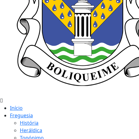
Início
Freguesia
História
Heráldica
Topónimo