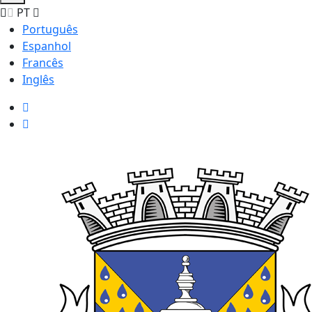
PT
Português
Espanhol
Francês
Inglês