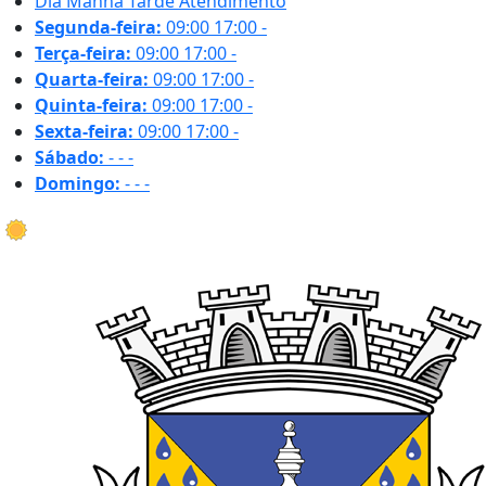
Dia
Manhã
Tarde
Atendimento
Segunda-feira:
09:00
17:00
-
Terça-feira:
09:00
17:00
-
Quarta-feira:
09:00
17:00
-
Quinta-feira:
09:00
17:00
-
Sexta-feira:
09:00
17:00
-
Sábado:
-
-
-
Domingo:
-
-
-
35.0 ºC