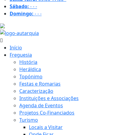
Sábado:
-
-
-
Domingo:
-
-
-
31.6 ºC
Início
Freguesia
História
Heráldica
Topónimo
Festas e Romarias
Caracterização
Instituições e Associações
Agenda de Eventos
Projetos Co-Financiados
Turismo
Locais a Visitar
Onde Ficar