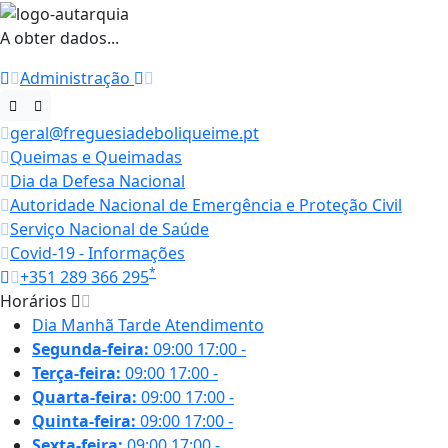
A obter dados...
Administração
geral@freguesiadeboliqueime.pt
Queimas e Queimadas
Dia da Defesa Nacional
Autoridade Nacional de Emergência e Proteção Civil
Serviço Nacional de Saúde
Covid-19 - Informações
*
+351 289 366 295
Horários
Dia
Manhã
Tarde
Atendimento
Segunda-feira:
09:00
17:00
-
Terça-feira:
09:00
17:00
-
Quarta-feira:
09:00
17:00
-
Quinta-feira:
09:00
17:00
-
Sexta-feira:
09:00
17:00
-