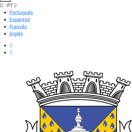
PT
Português
Espanhol
Francês
Inglês