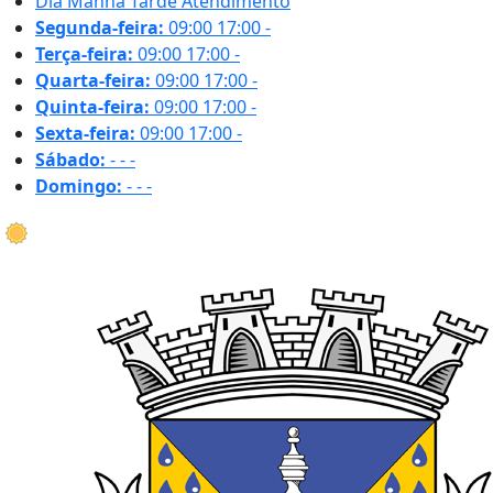
Dia
Manhã
Tarde
Atendimento
Segunda-feira:
09:00
17:00
-
Terça-feira:
09:00
17:00
-
Quarta-feira:
09:00
17:00
-
Quinta-feira:
09:00
17:00
-
Sexta-feira:
09:00
17:00
-
Sábado:
-
-
-
Domingo:
-
-
-
34.0 ºC