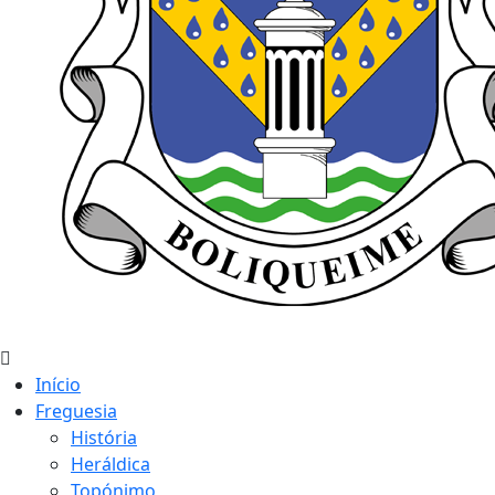
Início
Freguesia
História
Heráldica
Topónimo